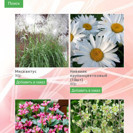
Поиск
Мискантус
Нивяник
90р
крупноцветковый
(10шт)
Добавить в заказ
80р
Добавить в заказ