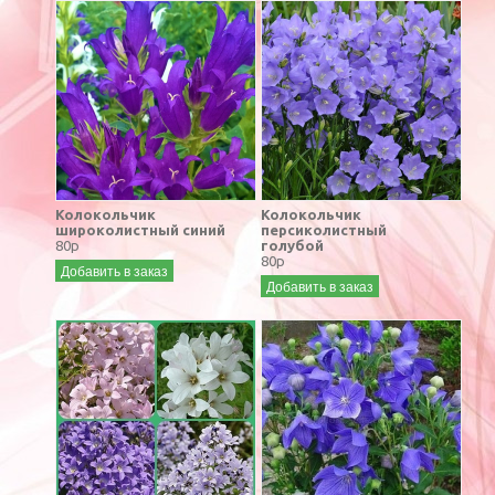
Колокольчик
Колокольчик
широколистный синий
персиколистный
80р
голубой
80р
Добавить в заказ
Добавить в заказ