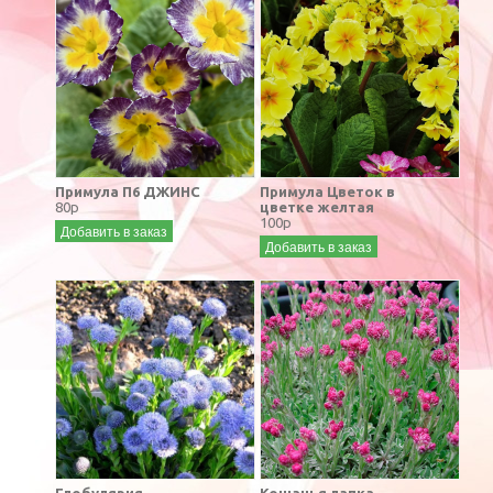
Примула П6 ДЖИНС
Примула Цветок в
80р
цветке желтая
100р
Добавить в заказ
Добавить в заказ
Глобулярия
Кошачья лапка