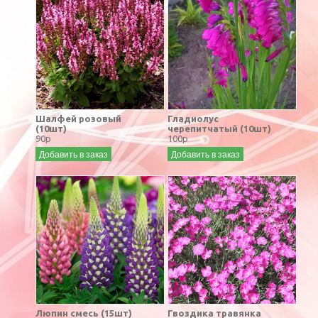
Шалфей розовый
Гладиолус
(10шт)
черепитчатый (10шт)
90р
100р
Добавить в заказ
Добавить в заказ
Люпин смесь (15шт)
Гвоздика травянка