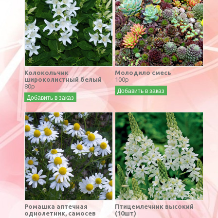
Колокольчик
Молодило смесь
широколистный белый
100р
80р
Добавить в заказ
Добавить в заказ
Ромашка аптечная
Птицемлечник высокий
однолетник, самосев
(10шт)