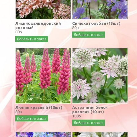
Лихнис халцедонский
Синюха голубая (15шт)
розовый
80р
80р
Добавить в заказ
Добавить в заказ
Люпин красный (10шт)
Астранция бело-
80р
розовая (10шт)
100р
Добавить в заказ
Добавить в заказ