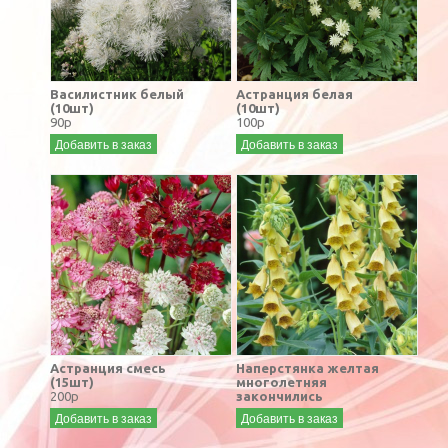
Василистник белый
Астранция белая
(10шт)
(10шт)
90р
100р
Добавить в заказ
Добавить в заказ
Астранция смесь
Наперстянка желтая
(15шт)
многолетняя
200р
закончились
Добавить в заказ
Добавить в заказ