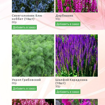
Синеголовник Блю
Дербенник
хоббит (10шт)
90р
80р
Добавить в заказ
Добавить в заказ
Укроп Грибовский
Шалфей Карадонна
80р
(10шт)
90р
Добавить в заказ
Добавить в заказ