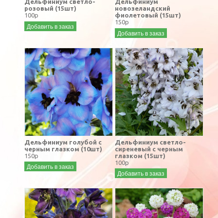
Дельфиниум светло-
Дельфиниум
розовый (15шт)
новозеландский
100р
фиолетовый (15шт)
150р
Добавить в заказ
Добавить в заказ
Дельфиниум голубой с
Дельфиниум светло-
черным глазком (10шт)
сиреневый с черным
150р
глазком (15шт)
100р
Добавить в заказ
Добавить в заказ