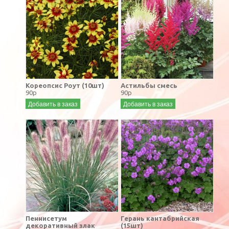
Кореопсис Роут (10шт)
Астильбы смесь
90р
90р
Добавить в заказ
Добавить в заказ
Пеннисетум
Герань кантабрийская
декоративный злак
(15шт)