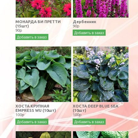
МОНАРДА БИ ПРЕТТИ
Дербенник
(15шт)
90р
90р
Добавить в заказ
Добавить в заказ
ХОСТА КРУПНАЯ
ХОСТА DEEP BLUE SEA
EMPRESS WU (10шт)
(10шт)
100р
100р
Добавить в заказ
Добавить в заказ