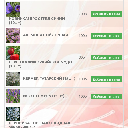
Добавить в заказ
200р
НОВИНКА! ПРОСТРЕЛ СИНИЙ
(10шт)
АНЕМОНА ВОЙЛОЧНАЯ
Добавить в заказ
100р
Добавить в заказ
80р
ПЕРЕЦ КАЛИФОРНИЙСКОЕ ЧУДО
(10шт)
КЕРМЕК ТАТАРСКИЙ (15шт)
Добавить в заказ
100р
ИССОП СМЕСЬ (15шт)
Добавить в заказ
100р
-
-
ВЕРОНИКА ГОРЕЧАВКОВИДНАЯ
закончились!