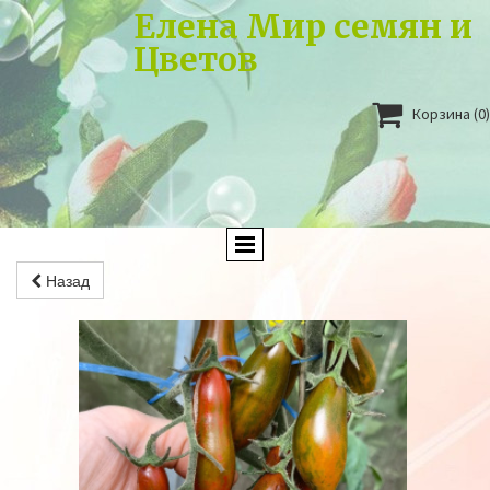
Елена Мир семян и
Цветов

Корзина
(0)
Назад