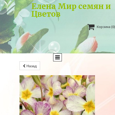
Елена Мир семян и
Цветов

Корзина
(0)
Назад