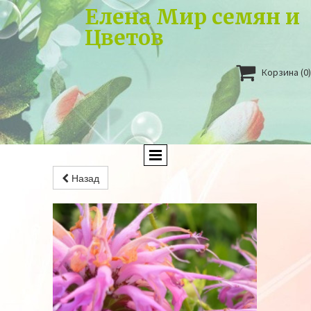
Елена Мир семян и
Цветов

Корзина
(0)
Назад