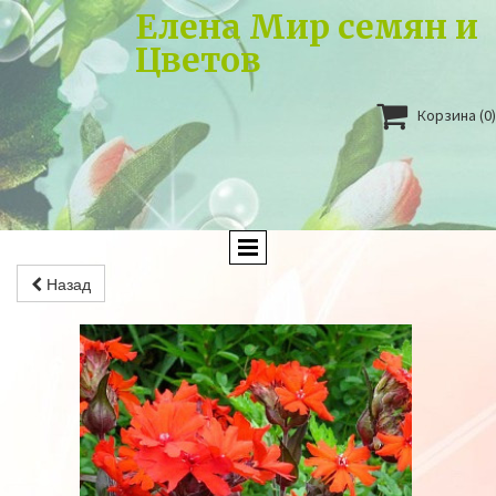
Елена Мир семян и
Цветов

Корзина
(0)
Назад