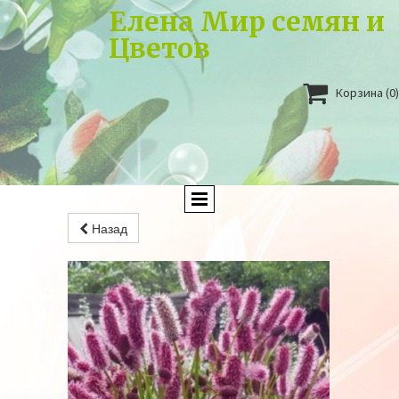
Елена Мир семян и
Цветов

Корзина
(0)
Назад