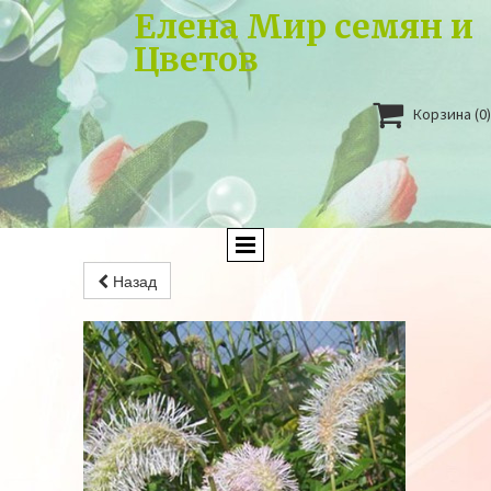
Елена Мир семян и
Цветов

Корзина
(0)
Назад