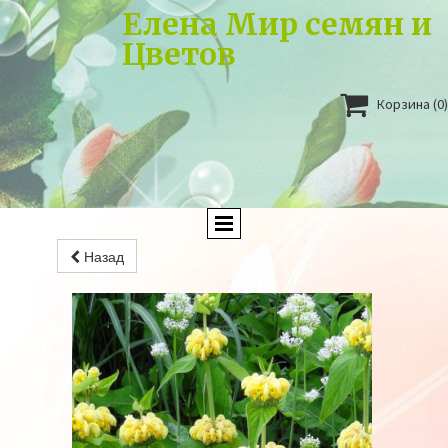
Елена Мир семян и
Цветов

Корзина
(0)
Назад