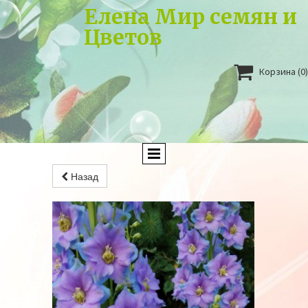
Елена Мир семян и
Цветов

Корзина
(0)
Назад