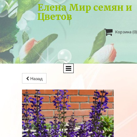
Елена Мир семян и
Цветов

Корзина
(0)
Назад