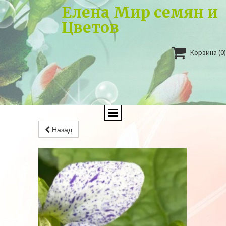
Елена Мир семян и
Цветов

Корзина
(0)
Назад