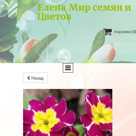
Елена Мир семян и
Цветов

Корзина
(0)
Назад