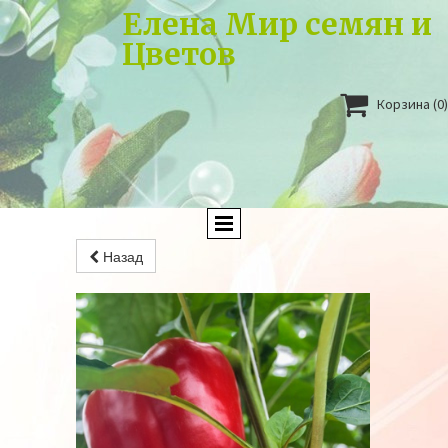
Елена Мир семян и
Цветов

Корзина
(0)
Назад