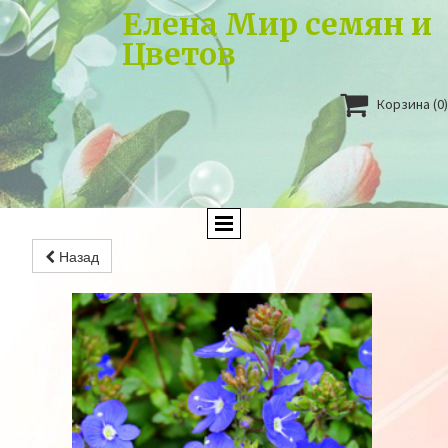
Елена Мир семян и
Цветов

Корзина
(0)
Назад